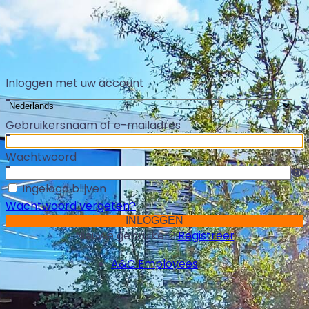
Inloggen met uw account
Gebruikersnaam of e-mailadres
Wachtwoord
Ingelogd blijven
Wachtwoord vergeten?
Nieuwe gebruiker?
Registreer
A&C Employees