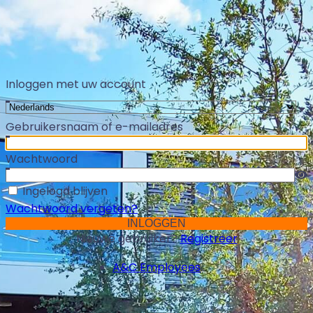
Inloggen met uw account
Gebruikersnaam of e-mailadres
Wachtwoord
Ingelogd blijven
Wachtwoord vergeten?
Nieuwe gebruiker?
Registreer
A&C Employees