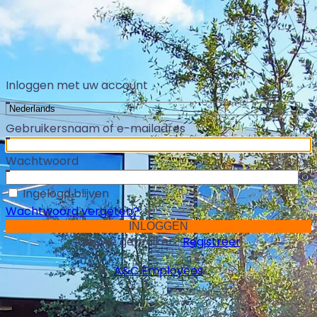
Inloggen met uw account
Gebruikersnaam of e-mailadres
Wachtwoord
Ingelogd blijven
Wachtwoord vergeten?
Nieuwe gebruiker?
Registreer
A&C Employees